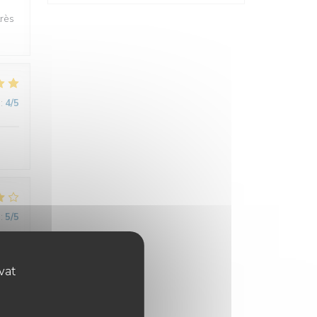
très
:
4
/5
:
5
/5
ovat