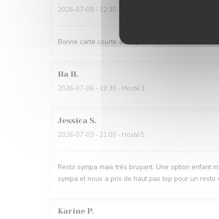
2026-07-09
- 12:30 - Hosté 4
Bonne carte courte au déjeuner, produits frais et sa
Ha
H
2026-07-06
- 19:30 - Hosté 3
Jessica
S
2026-07-03
- 21:00 - Hosté 5
Resto sympa mais très bruyant. Une option enfant mo
sympa et nous a pris de haut pas top pour un resto 
Karine
P