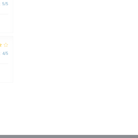
:
5
/5
:
4
/5