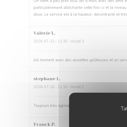
On vient à peu près tous les 6 mois avec des amis et 
particulièrement alléchante cette fois-ci et le niveau
doux. Le service est à la hauteur, décontracté et très
Valerie
L
2026-07-23
- 12:30 - Hosté 3
Joli moment avec des assiettes goûteuses et un ser
stephane
L
2026-07-16
- 12:30 - Hosté 2
Toujours très agréable et des plats recherchés et raf
Tat
Franck
P