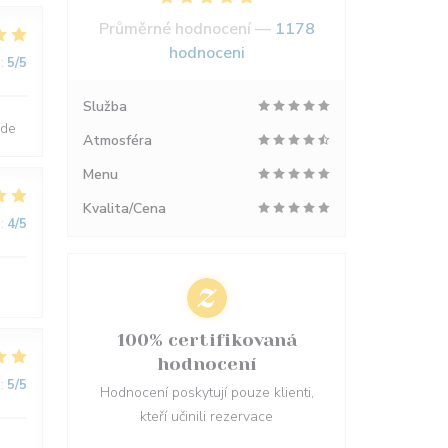
Průměrné hodnocení —
1178
hodnoceni
:
5
/5
Služba
nde
Atmosféra
Menu
Kvalita/Cena
:
4
/5
100% certifikovaná
hodnocení
:
5
/5
Hodnocení poskytují pouze klienti,
kteří učinili rezervace