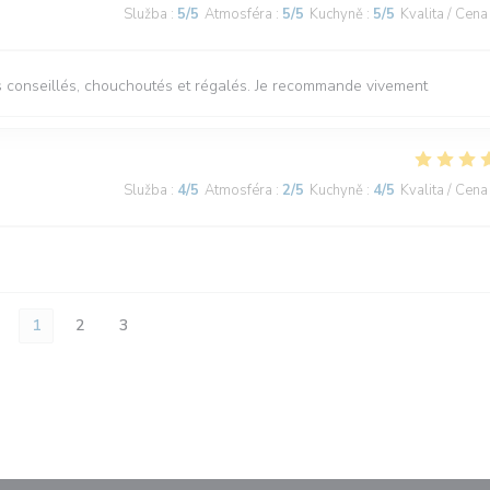
Služba
:
5
/5
Atmosféra
:
5
/5
Kuchyně
:
5
/5
Kvalita / Cena
tes conseillés, chouchoutés et régalés. Je recommande vivement
Služba
:
4
/5
Atmosféra
:
2
/5
Kuchyně
:
4
/5
Kvalita / Cena
1
2
3