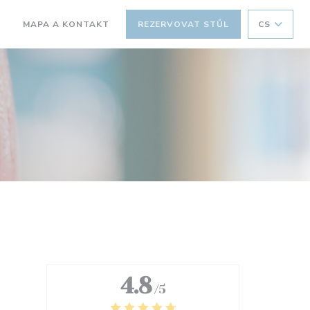
MAPA A KONTAKT
REZERVOVAT STŮL
CS
((OTEVŘE SE V NOVÉM OKNĚ))
4.8
/5