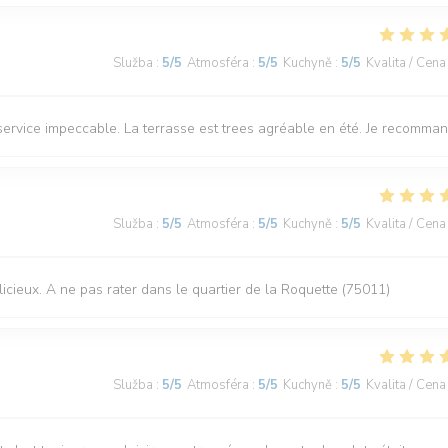
Služba
:
5
/5
Atmosféra
:
5
/5
Kuchyně
:
5
/5
Kvalita / Cena
e service impeccable. La terrasse est trees agréable en été. Je recomma
Služba
:
5
/5
Atmosféra
:
5
/5
Kuchyně
:
5
/5
Kvalita / Cena
élicieux. A ne pas rater dans le quartier de la Roquette (75011)
Služba
:
5
/5
Atmosféra
:
5
/5
Kuchyně
:
5
/5
Kvalita / Cena