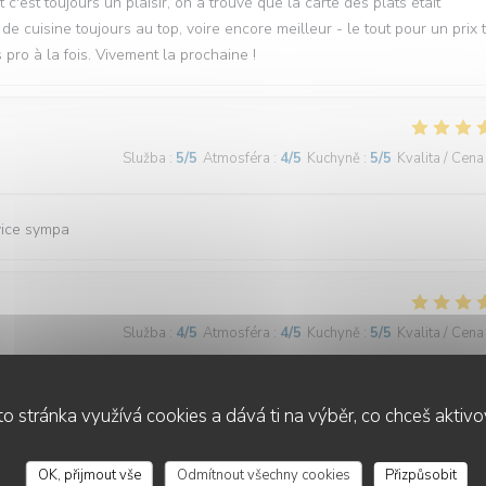
c'est toujours un plaisir, on a trouvé que la carte des plats était
 de cuisine toujours au top, voire encore meilleur - le tout pour un prix 
 pro à la fois. Vivement la prochaine !
Služba
:
5
/5
Atmosféra
:
4
/5
Kuchyně
:
5
/5
Kvalita / Cena
vice sympa
Služba
:
4
/5
Atmosféra
:
4
/5
Kuchyně
:
5
/5
Kvalita / Cena
finés.
o stránka využívá cookies a dává ti na výběr, co chceš aktiv
OK, přijmout vše
Odmítnout všechny cookies
Přizpůsobit