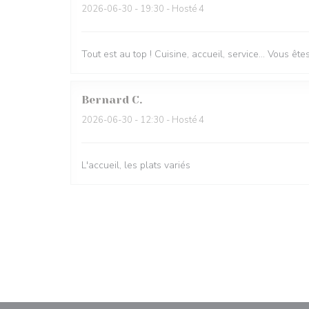
2026-06-30
- 19:30 - Hosté 4
Tout est au top ! Cuisine, accueil, service… Vous ê
Bernard
C
2026-06-30
- 12:30 - Hosté 4
L'accueil, les plats variés