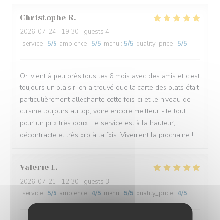
Christophe
R
2026-07-24
- 19:30 - guests 4
service
:
5
/5
ambience
:
5
/5
menu
:
5
/5
quality_price
:
5
/5
On vient à peu près tous les 6 mois avec des amis et c'est
toujours un plaisir, on a trouvé que la carte des plats était
particulièrement alléchante cette fois-ci et le niveau de
cuisine toujours au top, voire encore meilleur - le tout
pour un prix très doux. Le service est à la hauteur,
décontracté et très pro à la fois. Vivement la prochaine !
Valerie
L
2026-07-23
- 12:30 - guests 3
service
:
5
/5
ambience
:
4
/5
menu
:
5
/5
quality_price
:
4
/5