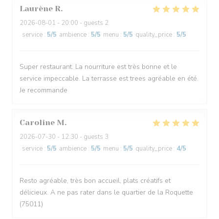
Laurène
R
2026-08-01
- 20:00 - guests 2
service
:
5
/5
ambience
:
5
/5
menu
:
5
/5
quality_price
:
5
/5
Super restaurant. La nourriture est très bonne et le
service impeccable. La terrasse est trees agréable en été.
Je recommande
Caroline
M
2026-07-30
- 12:30 - guests 3
service
:
5
/5
ambience
:
5
/5
menu
:
5
/5
quality_price
:
4
/5
Resto agréable, très bon accueil, plats créatifs et
délicieux. A ne pas rater dans le quartier de la Roquette
(75011)