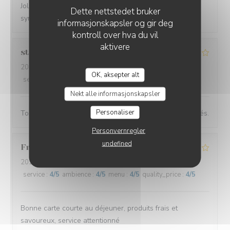
Joli moment avec des assiettes goûteuses et un service
Dette nettstedet bruker
sympa
informasjonskapsler og gir deg
kontroll over hva du vil
aktivere
stephane
L
2026-07-16
- 12:30 - guests 2
OK, aksepter alt
service
:
4
/5
ambience
:
4
/5
menu
:
5
/5
quality_price
:
5
/5
Nekt alle informasjonskapsler
Personaliser
Toujours très agréable et des plats recherchés et raffinés.
Personvernregler
undefined
Franck
P
2026-07-09
- 12:30 - guests 4
service
:
4
/5
ambience
:
4
/5
menu
:
4
/5
quality_price
:
4
/5
Bonne carte courte au déjeuner, produits frais et
savoureux, service attentionné