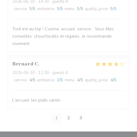
2026-06-30
- 19:30 - guests 4
service
:
5
/5
ambience
:
5
/5
menu
:
5
/5
quality_price
:
5
/5
Tout est au top ! Cuisine, accueil, service… Vous êtes
conseillés, chouchoutés et régalés. Je recommande
vivement
Bernard
C
2026-06-30
- 12:30 - guests 4
service
:
4
/5
ambience
:
2
/5
menu
:
4
/5
quality_price
:
4
/5
L'accueil, les plats variés
1
2
3