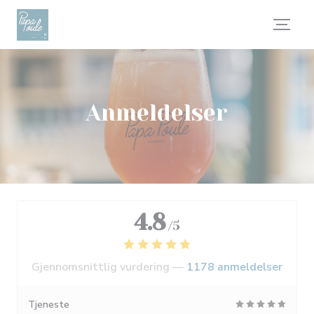
Panel for informasjonskapsler
Anmeldelser
4.8
/5
Gjennomsnittlig vurdering —
1178 anmeldelser
Tjeneste