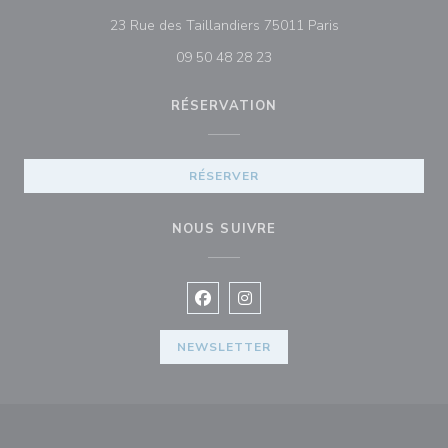
((ouvre une nouve
23 Rue des Taillandiers 75011 Paris
09 50 48 28 23
RÉSERVATION
RÉSERVER
NOUS SUIVRE
Facebook ((ouvre une nouvelle fenê
Instagram ((ouvre une nouvell
NEWSLETTER