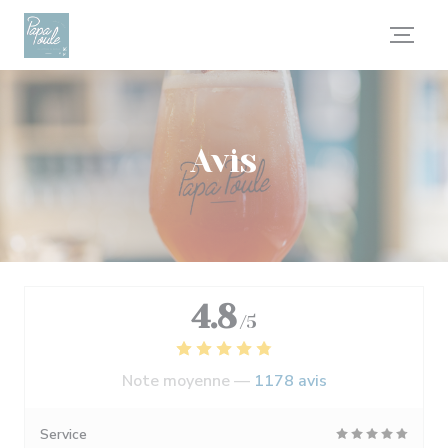
Personnalisation de vos choix en matière de cookies
Avis
4.8
/5
Note moyenne —
1178 avis
Service