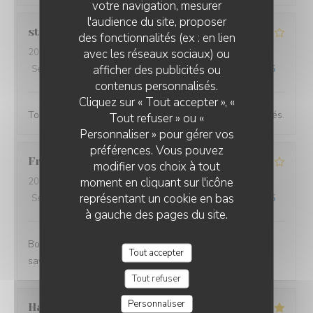
votre navigation, mesurer
l'audience du site, proposer
stephane
L
des fonctionnalités (ex : en lien
avec les réseaux sociaux) ou
2026-07-16
- 12:30 - Couverts 2
afficher des publicités ou
Service
:
4
/5
Ambiance
:
4
/5
Cuisine
:
5
/5
Qualité / Prix
:
5
/5
contenus personnalisés.
Cliquez sur « Tout accepter », «
Toujours très agréable et des plats recherchés et raffinés.
Tout refuser » ou «
Personnaliser » pour gérer vos
préférences. Vous pouvez
Franck
P
modifier vos choix à tout
moment en cliquant sur l'icône
2026-07-09
- 12:30 - Couverts 4
représentant un cookie en bas
Service
:
4
/5
Ambiance
:
4
/5
Cuisine
:
4
/5
Qualité / Prix
:
4
/5
à gauche des pages du site.
Bonne carte courte au déjeuner, produits frais et
Tout accepter
savoureux, service attentionné
Tout refuser
Personnaliser
Ha
H