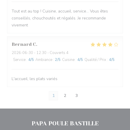
Tout est au top ! Cuisine, accueil, service… Vous êtes
conseillés, chouchoutés et régalés. Je recommande
vivement
Bernard
C
2026-06-30
- 12:30 - Couverts 4
Service
:
4
/5
Ambiance
:
2
/5
Cuisine
:
4
/5
Qualité / Prix
:
4
/5
L'accueil, les plats variés
1
2
3
PAPA POULE BASTILLE