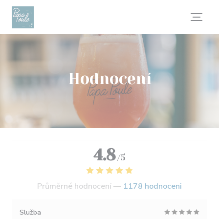
Panel pro správu cookies
Hodnocení
4.8
/5
Průměrné hodnocení —
1178 hodnoceni
Služba