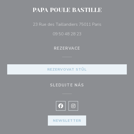
PAPA POULE BASTILLE
((otevře se v nov
23 Rue des Taillandiers 75011 Paris
09 50 48 28 23
REZERVACE
REZERVOVAT STŮL
SLEDUJTE NÁS
Facebook ((otevře se v novém okně
Instagram ((otevře se v nové
NEWSLETTER