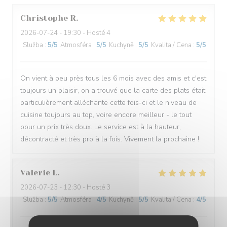
Christophe
R
2026-07-24
- 19:30 - Hosté 4
Služba
:
5
/5
Atmosféra
:
5
/5
Kuchyně
:
5
/5
Kvalita / Cena
:
5
/5
On vient à peu près tous les 6 mois avec des amis et c'est
toujours un plaisir, on a trouvé que la carte des plats était
particulièrement alléchante cette fois-ci et le niveau de
cuisine toujours au top, voire encore meilleur - le tout
pour un prix très doux. Le service est à la hauteur,
décontracté et très pro à la fois. Vivement la prochaine !
Valerie
L
2026-07-23
- 12:30 - Hosté 3
Služba
:
5
/5
Atmosféra
:
4
/5
Kuchyně
:
5
/5
Kvalita / Cena
:
4
/5