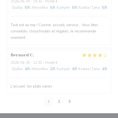
2026-06-30
- 19:30 - Hosté 4
Služba
:
5
/5
Atmosféra
:
5
/5
Kuchyně
:
5
/5
Kvalita / Cena
:
5
/5
Tout est au top ! Cuisine, accueil, service… Vous êtes
conseillés, chouchoutés et régalés. Je recommande
vivement
Bernard
C
2026-06-30
- 12:30 - Hosté 4
Služba
:
4
/5
Atmosféra
:
2
/5
Kuchyně
:
4
/5
Kvalita / Cena
:
4
/5
L'accueil, les plats variés
1
2
3