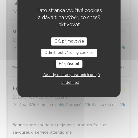
Joli moment avec des assiettes goûteuses et un service
Tato stránka využívá cookies
sympa
a dává ti na výběr, co chceš
aktivovat
stephane
L
2026-07-16
- 12:30 - Hosté 2
OK, přijmout vše
Služba
:
4
/5
Atmosféra
:
4
/5
Kuchyně
:
5
/5
Kvalita / Cena
:
5
/5
Odmítnout všechny cookies
Přizpůsobit
Toujours très agréable et des plats recherchés et raffinés.
Zásady ochrany osobních údajů
undefined
Franck
P
2026-07-09
- 12:30 - Hosté 4
Služba
:
4
/5
Atmosféra
:
4
/5
Kuchyně
:
4
/5
Kvalita / Cena
:
4
/5
Bonne carte courte au déjeuner, produits frais et
savoureux, service attentionné