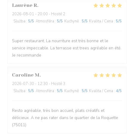
Laurène
R
2026-08-01
- 20:00 - Hosté 2
Služba
:
5
/5
Atmosféra
:
5
/5
Kuchyně
:
5
/5
Kvalita / Cena
:
5
/5
Super restaurant. La nourriture est très bonne et le
service impeccable. La terrasse est trees agréable en été.
Je recommande
Caroline
M
2026-07-30
- 12:30 - Hosté 3
Služba
:
5
/5
Atmosféra
:
5
/5
Kuchyně
:
5
/5
Kvalita / Cena
:
4
/5
Resto agréable, très bon accueil, plats créatifs et
délicieux. A ne pas rater dans le quartier de la Roquette
(75011)