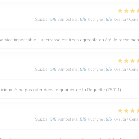
Služba
:
5
/5
Atmosféra
:
5
/5
Kuchyně
:
5
/5
Kvalita / Cena
e service impeccable. La terrasse est trees agréable en été. Je recomma
Služba
:
5
/5
Atmosféra
:
5
/5
Kuchyně
:
5
/5
Kvalita / Cena
élicieux. A ne pas rater dans le quartier de la Roquette (75011)
Služba
:
5
/5
Atmosféra
:
5
/5
Kuchyně
:
5
/5
Kvalita / Cena