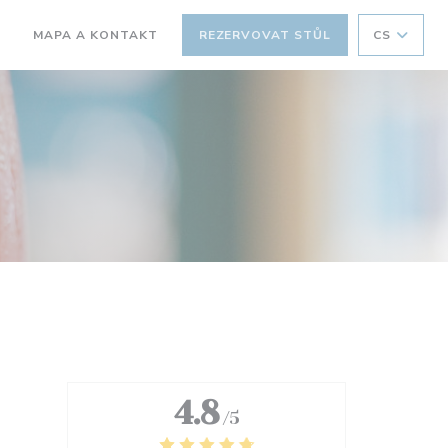
MAPA A KONTAKT
REZERVOVAT STŮL
CS
((OTEVŘE SE V NOVÉM OKNĚ))
4.8
/5