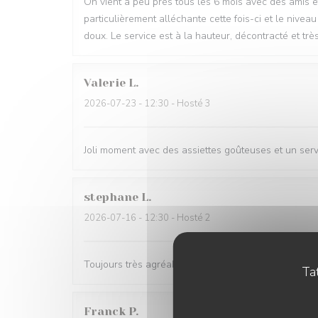
On vient à peu près tous les 6 mois avec des amis et 
particulièrement alléchante cette fois-ci et le niveau
doux. Le service est à la hauteur, décontracté et très
Valerie
L
2026-07-23
- 12:30 - Hosté 3
Joli moment avec des assiettes goûteuses et un ser
stephane
L
2026-07-16
- 12:30 - Hosté 2
Toujours très agréable et des plats recherchés et raf
Tat
Franck
P