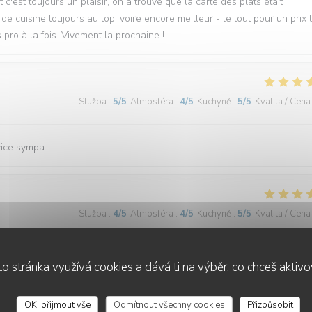
c'est toujours un plaisir, on a trouvé que la carte des plats était
 de cuisine toujours au top, voire encore meilleur - le tout pour un prix 
 pro à la fois. Vivement la prochaine !
Služba
:
5
/5
Atmosféra
:
4
/5
Kuchyně
:
5
/5
Kvalita / Cena
vice sympa
Služba
:
4
/5
Atmosféra
:
4
/5
Kuchyně
:
5
/5
Kvalita / Cena
finés.
o stránka využívá cookies a dává ti na výběr, co chceš aktiv
OK, přijmout vše
Odmítnout všechny cookies
Přizpůsobit