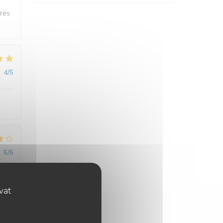
très
:
4
/5
:
5
/5
ovat