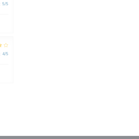
:
5
/5
:
4
/5