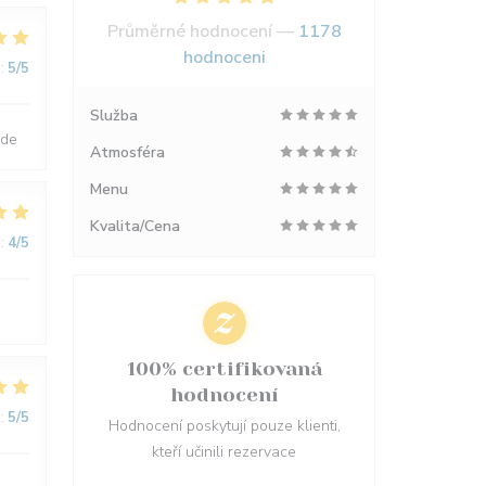
Průměrné hodnocení —
1178
hodnoceni
:
5
/5
Služba
nde
Atmosféra
Menu
Kvalita/Cena
:
4
/5
100% certifikovaná
hodnocení
:
5
/5
Hodnocení poskytují pouze klienti,
kteří učinili rezervace