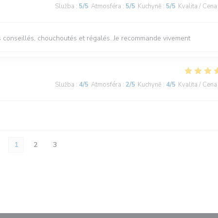
Služba
:
5
/5
Atmosféra
:
5
/5
Kuchyně
:
5
/5
Kvalita / Cena
tes conseillés, chouchoutés et régalés. Je recommande vivement
Služba
:
4
/5
Atmosféra
:
2
/5
Kuchyně
:
4
/5
Kvalita / Cena
1
2
3