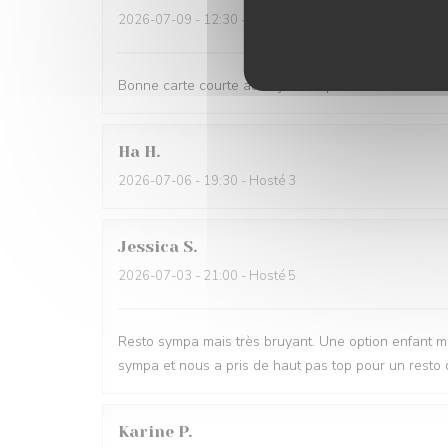
2026-07-09
- 12:30 - Hosté 4
Bonne carte courte au déjeuner, produits frais et sa
Ha
H
2026-07-06
- 19:30 - Hosté 3
Jessica
S
2026-07-03
- 21:00 - Hosté 5
Resto sympa mais très bruyant. Une option enfant mo
sympa et nous a pris de haut pas top pour un resto 
Karine
P