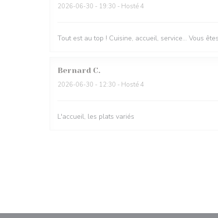
2026-06-30
- 19:30 - Hosté 4
Tout est au top ! Cuisine, accueil, service… Vous ê
Bernard
C
2026-06-30
- 12:30 - Hosté 4
L'accueil, les plats variés