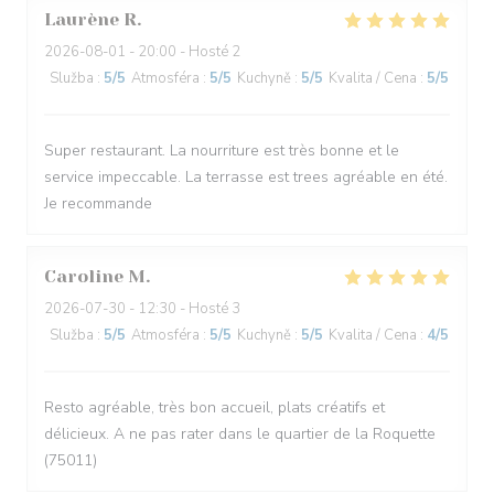
Laurène
R
2026-08-01
- 20:00 - Hosté 2
Služba
:
5
/5
Atmosféra
:
5
/5
Kuchyně
:
5
/5
Kvalita / Cena
:
5
/5
Super restaurant. La nourriture est très bonne et le
service impeccable. La terrasse est trees agréable en été.
Je recommande
Caroline
M
2026-07-30
- 12:30 - Hosté 3
Služba
:
5
/5
Atmosféra
:
5
/5
Kuchyně
:
5
/5
Kvalita / Cena
:
4
/5
Resto agréable, très bon accueil, plats créatifs et
délicieux. A ne pas rater dans le quartier de la Roquette
(75011)