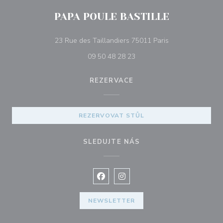
PAPA POULE BASTILLE
((otevře se v nov
23 Rue des Taillandiers 75011 Paris
09 50 48 28 23
REZERVACE
REZERVOVAT STŮL
SLEDUJTE NÁS
Facebook ((otevře se v novém okně
Instagram ((otevře se v nové
NEWSLETTER