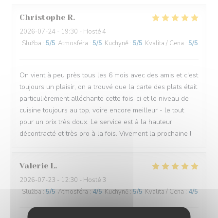
Christophe
R
2026-07-24
- 19:30 - Hosté 4
Služba
:
5
/5
Atmosféra
:
5
/5
Kuchyně
:
5
/5
Kvalita / Cena
:
5
/5
On vient à peu près tous les 6 mois avec des amis et c'est
toujours un plaisir, on a trouvé que la carte des plats était
particulièrement alléchante cette fois-ci et le niveau de
cuisine toujours au top, voire encore meilleur - le tout
pour un prix très doux. Le service est à la hauteur,
décontracté et très pro à la fois. Vivement la prochaine !
Valerie
L
2026-07-23
- 12:30 - Hosté 3
Služba
:
5
/5
Atmosféra
:
4
/5
Kuchyně
:
5
/5
Kvalita / Cena
:
4
/5