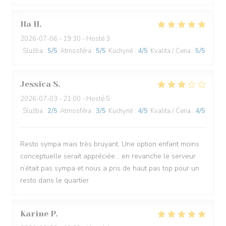
Ha
H
2026-07-06
- 19:30 - Hosté 3
Služba
:
5
/5
Atmosféra
:
5
/5
Kuchyně
:
4
/5
Kvalita / Cena
:
5
/5
Jessica
S
2026-07-03
- 21:00 - Hosté 5
Služba
:
2
/5
Atmosféra
:
3
/5
Kuchyně
:
4
/5
Kvalita / Cena
:
4
/5
Resto sympa mais très bruyant. Une option enfant moins
conceptuelle serait appréciée… en revanche le serveur
n’était pas sympa et nous a pris de haut pas top pour un
resto dans le quartier
Karine
P