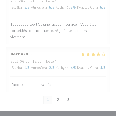
2026-06-30
- 19:30 - Hosté 4
Služba
:
5
/5
Atmosféra
:
5
/5
Kuchyně
:
5
/5
Kvalita / Cena
:
5
/5
Tout est au top ! Cuisine, accueil, service… Vous êtes
conseillés, chouchoutés et régalés. Je recommande
vivement
Bernard
C
2026-06-30
- 12:30 - Hosté 4
Služba
:
4
/5
Atmosféra
:
2
/5
Kuchyně
:
4
/5
Kvalita / Cena
:
4
/5
L'accueil, les plats variés
1
2
3