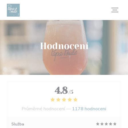
Panel pro správu cookies
Hodnocení
4.8
/5
Průměrné hodnocení —
1178 hodnoceni
Služba