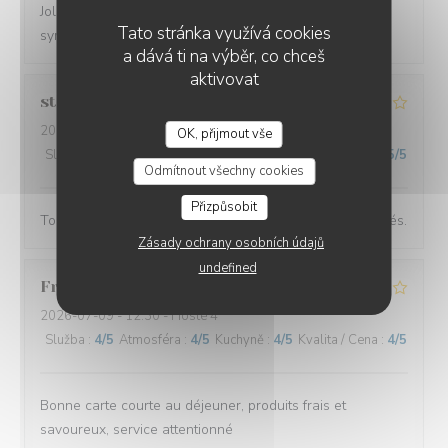
Joli moment avec des assiettes goûteuses et un service
Tato stránka využívá cookies
sympa
a dává ti na výběr, co chceš
aktivovat
stephane
L
2026-07-16
- 12:30 - Hosté 2
OK, přijmout vše
Služba
:
4
/5
Atmosféra
:
4
/5
Kuchyně
:
5
/5
Kvalita / Cena
:
5
/5
Odmítnout všechny cookies
Přizpůsobit
Toujours très agréable et des plats recherchés et raffinés.
Zásady ochrany osobních údajů
undefined
Franck
P
2026-07-09
- 12:30 - Hosté 4
Služba
:
4
/5
Atmosféra
:
4
/5
Kuchyně
:
4
/5
Kvalita / Cena
:
4
/5
Bonne carte courte au déjeuner, produits frais et
savoureux, service attentionné