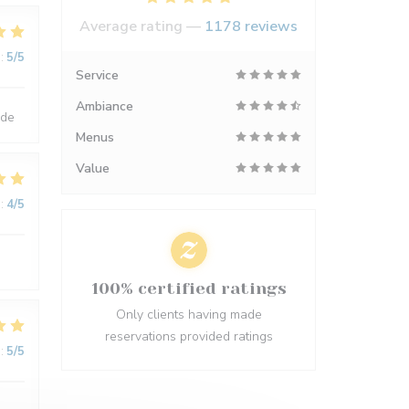
Average rating —
1178 reviews
:
5
/5
Service
Ambiance
nde
Menus
Value
:
4
/5
100% certified ratings
Only clients having made
reservations provided ratings
:
5
/5