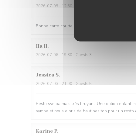
2026-07-09
- 12:30 - Guests 4
Bonne carte courte au déjeuner, produits frais et sa
Ha
H
2026-07-06
- 19:30 - Guests 3
Jessica
S
2026-07-03
- 21:00 - Guests 5
Resto sympa mais très bruyant. Une option enfant mo
sympa et nous a pris de haut pas top pour un resto 
Karine
P