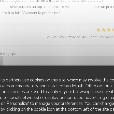
c'est toujours un plaisir, on a trouvé que la carte des plats était
 de cuisine toujours au top, voire encore meilleur - le tout pour un prix 
 pro à la fois. Vivement la prochaine !
Service
:
5
/5
Ambiance
:
4
/5
Food
:
5
/5
Value
vice sympa
Service
:
4
/5
Ambiance
:
4
/5
Food
:
5
/5
Value
its partners use cookies on this site, which may involve the co
ookies are mandatory and installed by default. Other optional 
ional cookies are used to analyze your browsing, measure sit
finés.
ted to social networks) or display personalized advertising or c
ll' or 'Personalize' to manage your preferences. You can chang
 by clicking on the cookie icon at the bottom left of the site p