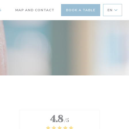
S
MAP AND CONTACT
BOOK A TABLE
EN
((OPENS IN A NEW WINDOW))
4.8
/5