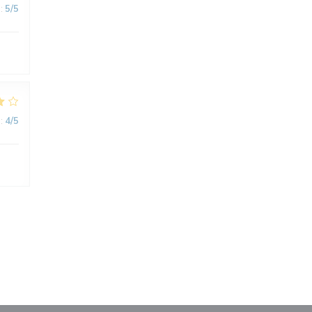
:
5
/5
:
4
/5