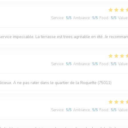
Service
:
5
/5
Ambiance
:
5
/5
Food
:
5
/5
Value
e service impeccable. La terrasse est trees agréable en été. Je recomma
Service
:
5
/5
Ambiance
:
5
/5
Food
:
5
/5
Value
élicieux. A ne pas rater dans le quartier de la Roquette (75011)
Service
:
5
/5
Ambiance
:
5
/5
Food
:
5
/5
Value