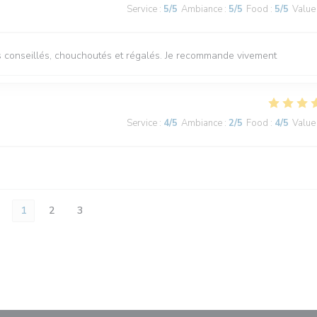
Service
:
5
/5
Ambiance
:
5
/5
Food
:
5
/5
Value
tes conseillés, chouchoutés et régalés. Je recommande vivement
Service
:
4
/5
Ambiance
:
2
/5
Food
:
4
/5
Value
1
2
3