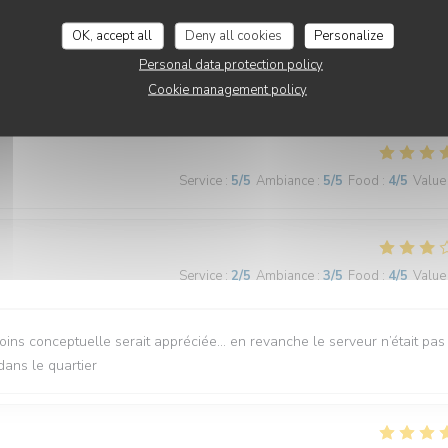
Service
:
4
/5
Ambiance
:
4
/5
Food
:
4
/5
Value
OK, accept all
Deny all cookies
Personalize
Personal data protection policy
voureux, service attentionné
Cookie management policy
Service
:
5
/5
Ambiance
:
5
/5
Food
:
4
/5
Value
Service
:
2
/5
Ambiance
:
3
/5
Food
:
4
/5
Value
ins conceptuelle serait appréciée… en revanche le serveur n’était pas
dans le quartier