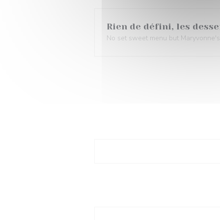
Rien de défini, les des
No set sweet menu but Maryvonne's s