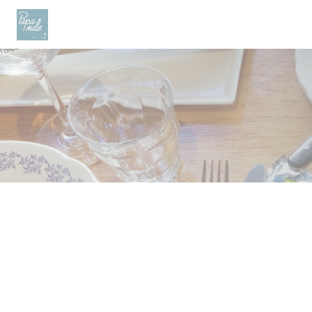
Πίνακας διαχείρισης "Μπισκότων" (Cookies)