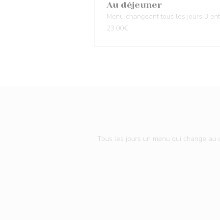
Au déjeuner
Menu changeant tous les jours 3 entr
23,00€
Tous les jours un menu qui change au dé