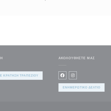
ΣΗ
ΑΚΟΛΟΥΘΉΣΤΕ ΜΑΣ
αράθυρο))
Ε ΚΡΆΤΗΣΗ ΤΡΑΠΕΖΙΟΎ
Facebook ((ανοίγει σε νέο 
Instagram ((ανοίγει σ
ΕΝΗΜΕΡΩΤΙΚΌ ΔΕΛΤΊΟ