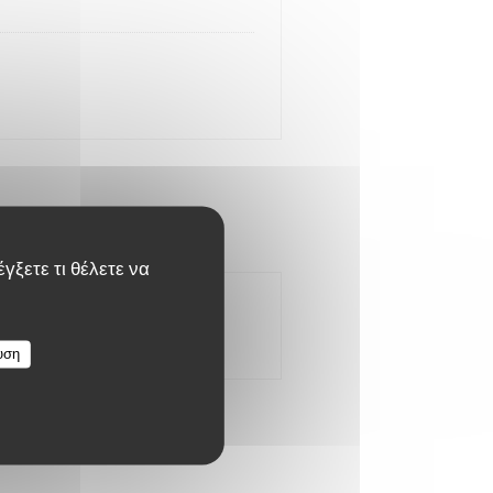
γξετε τι θέλετε να
υση