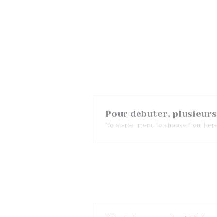
Pour débuter, plusieurs
No starter menu to choose from here