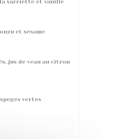
la sarriette et vanille
ponzu et sésame
s, jus de veau au citron
aspeges vertes