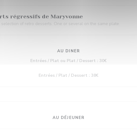
serts régressifs de Maryvonne
election of retro desserts. One or several on the same plate.
AU DINER
Entrées / Plat ou Plat / Dessert : 30€
Entrées / Plat / Dessert : 38€
AU DÉJEUNER