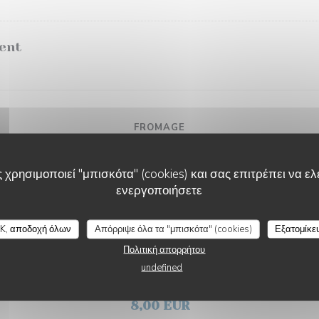
ent
FROMAGE
8,00 EUR
 χρησιμοποιεί "μπισκότα" (cookies) και σας επιτρέπει να ελέ
ενεργοποιήσετε
t accompagnements
K, αποδοχή όλων
Απόρριψε όλα τα "μπισκότα" (cookies)
Εξατομίκε
Πολιτική απορρήτου
undefined
DESSERTS
8,00 EUR