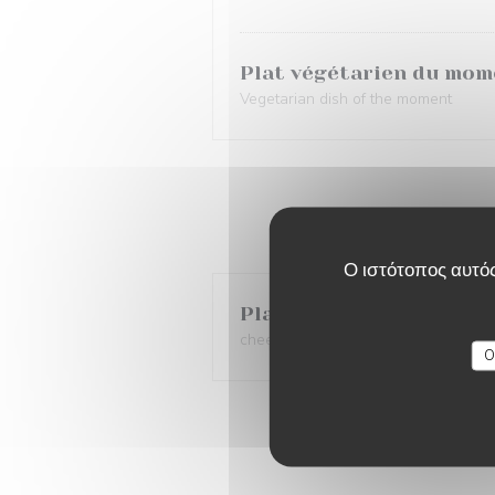
Plat végétarien du mom
Vegetarian dish of the moment
Ο ιστότοπος αυτός
Plateau de fromages e
cheese platter and pairings
O