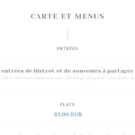
CARTE ET MENUS
ENTRÉES
 entrées de bistrot et de souvenirs à partager
, but a real home made welcome. Get things going with some bistro sty
PLATS
23,00 EUR