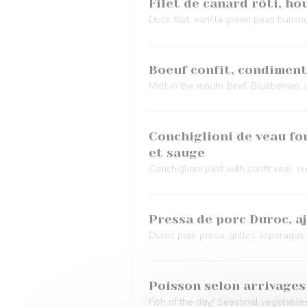
Filet de canard rôti, ho
Duck filet, vanilla green peas hummu
Boeuf confit, condiment
Melt in the mouth Beef, Blueberries
Conchiglioni de veau fo
et sauge
Conchiglioni past with confit veal,
Pressa de porc Duroc, aj
Duroc pork presa, grilles asparagus,
Poisson selon arrivages
Fish of the day/ Seasonal vegetable