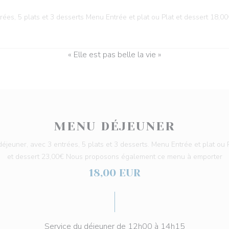
ées, 5 plats et 3 desserts Menu Entrée et plat ou Plat et dessert 18,00
« Elle est pas belle la vie »
MENU DÉJEUNER
jeuner, avec 3 entrées, 5 plats et 3 desserts. Menu Entrée et plat ou 
et dessert 23,00€ Nous proposons également ce menu à emporter
18,00 EUR
Service du déjeuner de 12h00 à 14h15