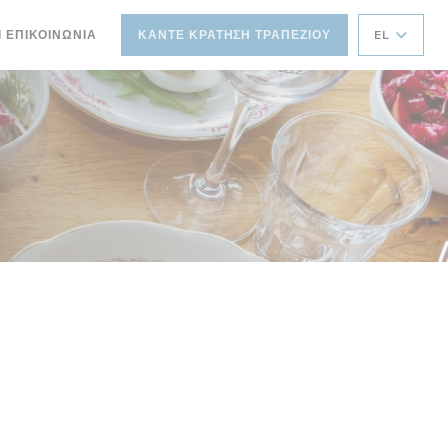
Ι ΕΠΙΚΟΙΝΩΝΊΑ
ΚΆΝΤΕ ΚΡΆΤΗΣΗ ΤΡΑΠΕΖΙΟΎ
EL
ΝΈΟ ΠΑΡΆΘΥΡΟ))