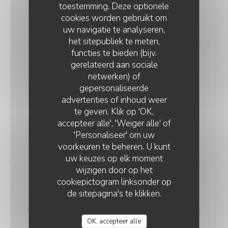
toestemming. Deze optionele
FROMAGE
cookies worden gebruikt om
8,00 EUR
uw navigatie te analyseren,
het sitepubliek te meten,
functies te bieden (bijv.
Plateau de fromages et
gerelateerd aan sociale
accompagnements
netwerken) of
gepersonaliseerde
cheese platter and pairings
advertenties of inhoud weer
te geven. Klik op 'OK,
accepteer alle', 'Weiger alle' of
DESSERTS
'Personaliseer' om uw
voorkeuren te beheren. U kunt
8,00 EUR
uw keuzes op elk moment
wijzigen door op het
cookiepictogram linksonder op
Rien de défini, les desserts
de sitepagina's te klikken.
régressifs de Maryvonne
No set sweet menu but Maryvonne's selection of retro
OK, accepteer alle
desserts. One or several on the same plate.