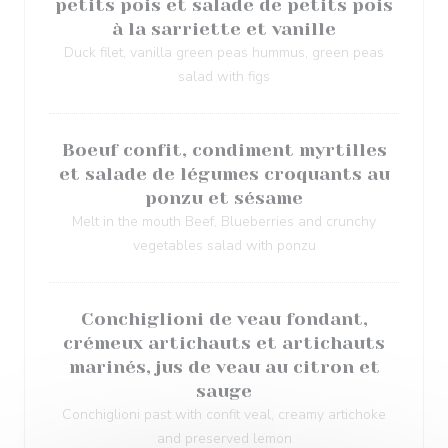
petits pois et salade de petits pois
à la sarriette et vanille
Duck filet, vanilla green peas hummus, green peas
salad with figs
Boeuf confit, condiment myrtilles
et salade de légumes croquants au
ponzu et sésame
Melt in the mouth Beef, Blueberries and crunchy
vegetables salad with ponzu
Conchiglioni de veau fondant,
crémeux artichauts et artichauts
marinés, jus de veau au citron et
sauge
Conchiglioni past with confit veal, creamy artichoke
and preserved lemon