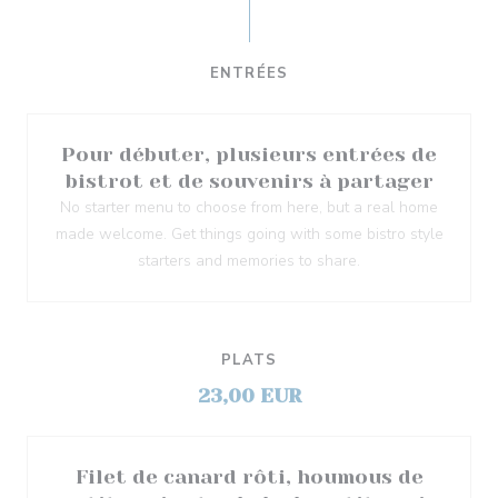
ENTRÉES
Pour débuter, plusieurs entrées de
bistrot et de souvenirs à partager
No starter menu to choose from here, but a real home
made welcome. Get things going with some bistro style
starters and memories to share.
PLATS
23,00 EUR
Filet de canard rôti, houmous de