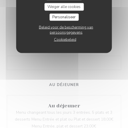
Weiger alle cookies
Personaliseer
AU DINER
Beleid voor de bescherming van
Entrées / Plat ou Plat / Dessert : 30€
persoonsgegevens
Cookiebeleid
Entrées / Plat / Dessert : 38€
AU DÉJEUNER
Au déjeuner
Menu changeant tous les jours 3 entrées, 5 plats et 3
desserts Menu Entrée et plat ou Plat et dessert 18,00€
Menu Entrée, plat et dessert 23,00€