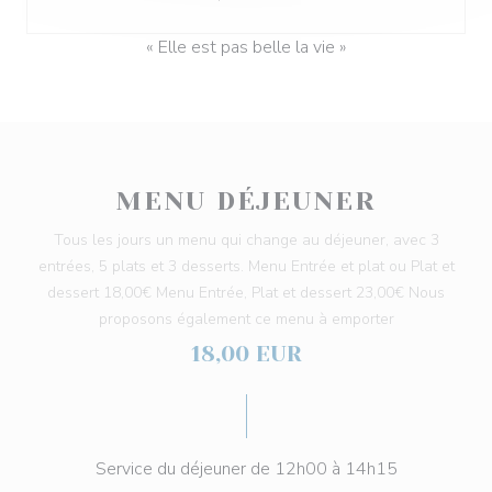
« Elle est pas belle la vie »
MENU DÉJEUNER
Tous les jours un menu qui change au déjeuner, avec 3
entrées, 5 plats et 3 desserts. Menu Entrée et plat ou Plat et
dessert 18,00€ Menu Entrée, Plat et dessert 23,00€ Nous
proposons également ce menu à emporter
18,00 EUR
Service du déjeuner de 12h00 à 14h15